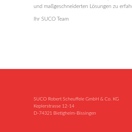
und maßgeschneiderten Lösungen zu erfah
Ihr SUCO Team
SUCO Robert Scheuffele GmbH & Co. KG
Keplerstrasse 12-14
D-74321 Bietigheim-Bissingen