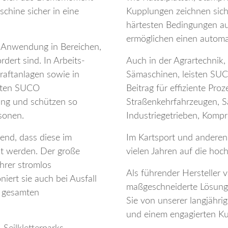
chine sicher in eine
Kupplungen zeichnen sich 
härtesten Bedingungen au
ermöglichen einen automa
ge Anwendung in Bereichen,
dert sind. In Arbeits-
Auch in der Agrartechnik,
raftanlagen sowie in
Sämaschinen, leisten SUC
isten SUCO
Beitrag für effiziente Pro
ung und schützen so
Straßenkehrfahrzeugen, S
sonen.
Industriegetrieben, Komp
end, dass diese im
Im Kartsport und anderen
kt werden. Der große
vielen Jahren auf die h
ihrer stromlos
Als führender Hersteller
niert sie auch bei Ausfall
maßgeschneiderte Lösunge
r gesamten
Sie von unserer langjähri
und einem engagierten Ku