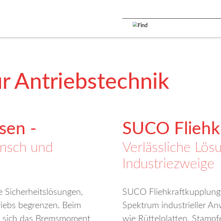
 Antriebstechnik
sen -
SUCO Fliehk
ensch und
Verlässliche Lösu
Industriezweige
e Sicherheitslösungen,
SUCO Fliehkraftkupplunge
riebs begrenzen. Beim
Spektrum industrieller A
ht sich das Bremsmoment
wie Rüttelplatten, Stamp