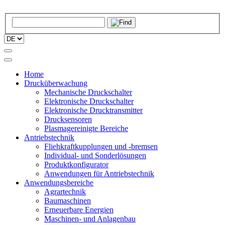
Home
Drucküberwachung
Mechanische Druckschalter
Elektronische Druckschalter
Elektronische Drucktransmitter
Drucksensoren
Plasmagereinigte Bereiche
Antriebstechnik
Fliehkraftkupplungen und -bremsen
Individual- und Sonderlösungen
Produktkonfigurator
Anwendungen für Antriebstechnik
Anwendungsbereiche
Agrartechnik
Baumaschinen
Erneuerbare Energien
Maschinen- und Anlagenbau