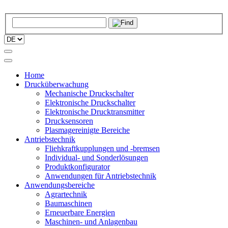
Home
Drucküberwachung
Mechanische Druckschalter
Elektronische Druckschalter
Elektronische Drucktransmitter
Drucksensoren
Plasmagereinigte Bereiche
Antriebstechnik
Fliehkraftkupplungen und -bremsen
Individual- und Sonderlösungen
Produktkonfigurator
Anwendungen für Antriebstechnik
Anwendungsbereiche
Agrartechnik
Baumaschinen
Erneuerbare Energien
Maschinen- und Anlagenbau