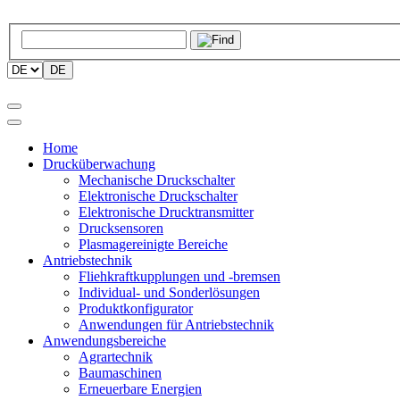
DE
Home
Drucküberwachung
Mechanische Druckschalter
Elektronische Druckschalter
Elektronische Drucktransmitter
Drucksensoren
Plasmagereinigte Bereiche
Antriebstechnik
Fliehkraftkupplungen und -bremsen
Individual- und Sonderlösungen
Produktkonfigurator
Anwendungen für Antriebstechnik
Anwendungsbereiche
Agrartechnik
Baumaschinen
Erneuerbare Energien