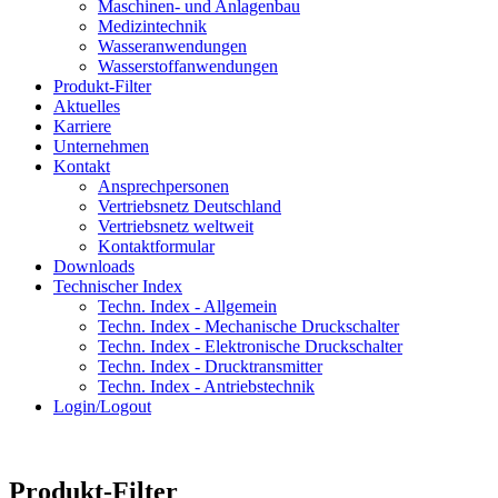
Maschinen- und Anlagenbau
Medizintechnik
Wasseranwendungen
Wasserstoffanwendungen
Produkt-Filter
Aktuelles
Karriere
Unternehmen
Kontakt
Ansprechpersonen
Vertriebsnetz Deutschland
Vertriebsnetz weltweit
Kontaktformular
Downloads
Technischer Index
Techn. Index - Allgemein
Techn. Index - Mechanische Druckschalter
Techn. Index - Elektronische Druckschalter
Techn. Index - Drucktransmitter
Techn. Index - Antriebstechnik
Login/Logout
Produkt-Filter