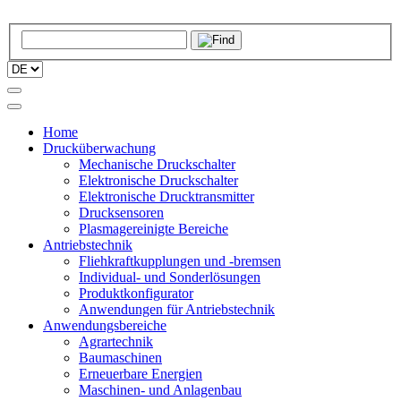
Home
Drucküberwachung
Mechanische Druckschalter
Elektronische Druckschalter
Elektronische Drucktransmitter
Drucksensoren
Plasmagereinigte Bereiche
Antriebstechnik
Fliehkraftkupplungen und -bremsen
Individual- und Sonderlösungen
Produktkonfigurator
Anwendungen für Antriebstechnik
Anwendungsbereiche
Agrartechnik
Baumaschinen
Erneuerbare Energien
Maschinen- und Anlagenbau