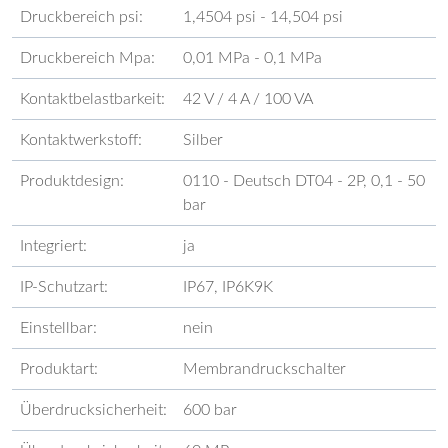
Druckbereich psi:
1,4504 psi - 14,504 psi
Druckbereich Mpa:
0,01 MPa - 0,1 MPa
Kontaktbelastbarkeit:
42 V / 4 A / 100 VA
Kontaktwerkstoff:
Silber
Produktdesign:
0110 - Deutsch DT04 - 2P, 0,1 - 50
bar
Integriert:
ja
IP-Schutzart:
IP67, IP6K9K
Einstellbar:
nein
Produktart:
Membrandruckschalter
Überdrucksicherheit:
600 bar